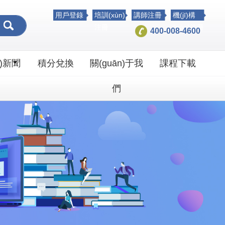
_少妇人妻无码专用视频1
用戶登錄
培訓(xùn)
講師注冊
機(jī)構
注冊
(gòu)注冊
400-008-4600
è)新聞
積分兌換
關(guān)于我
課程下載
們