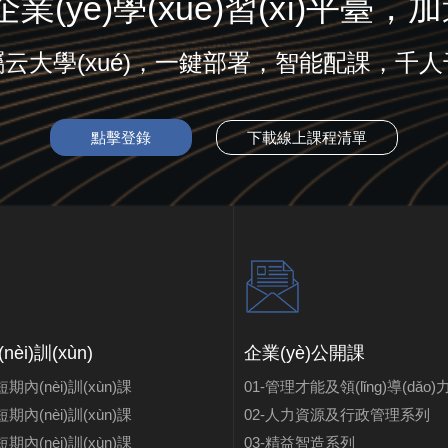
業(yè)學(xué)習(xí)平臺，
云大學(xué)，一鍵部署，智能配課，千
點擊登錄
下載線上課程清單
nèi)訓(xùn)
企業(yè)公開課
期內(nèi)訓(xùn)課
01-管理才能及領(lǐng)導(dǎo
期內(nèi)訓(xùn)課
02-人力資源及行政管理系列
期內(nèi)訓(xùn)課
03-精益智造系列