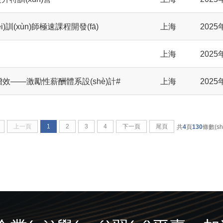
i)訓(xùn)師極速課程開發(fā)
上海
2025
上海
2025
增效——激勵性薪酬體系設(shè)計#
上海
2025
上一頁
1
2
3
4
下一頁
尾頁
共
4
頁
130
條數(shù