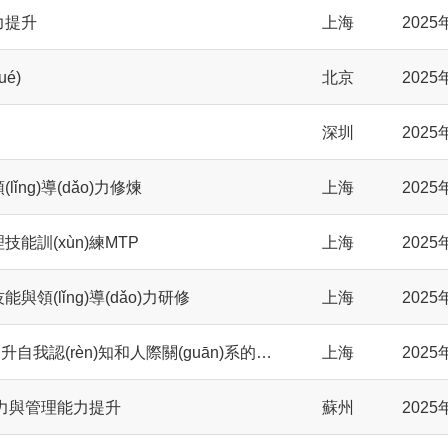
能力提升
上海
2025
é)
北京
2025
深圳
2025
lǐng)導(dǎo)力修煉
上海
2025
理技能訓(xùn)練MTP
上海
2025
能與領(lǐng)導(dǎo)力研修
上海
2025
九型人格知己知彼—提升自我認(rèn)知和人際關(guān)系的能力
上海
2025
影響力與管理能力提升
蘇州
2025