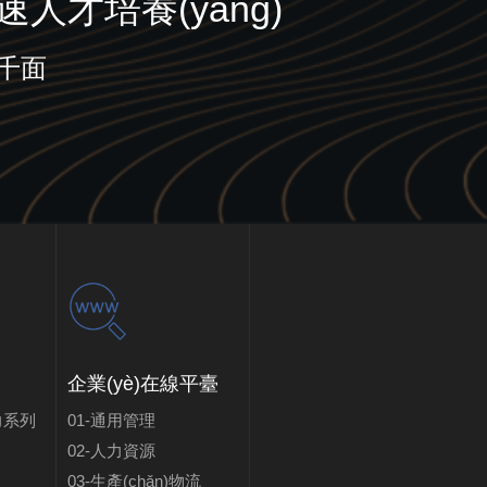
加速人才培養(yǎng)
人千面
企業(yè)在線平臺
)力系列
01-通用管理
02-人力資源
03-生產(chǎn)物流