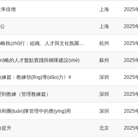
)-效率倍增
上海
2025
辦公
上海
2025
向華為學(xué)戰(zhàn)略執(zhí)行：組織、人才與文化氛圍建設(shè)
杭州
2025
n)略的人才盤點實踐與梯隊建設(shè)
蘇州
2025
練篇：教練領(lǐng)導(dǎo)力》#
深圳
2025
管理到教練（管理教練篇）
深圳
2025
和團(tuán)隊管理中的應(yīng)用
深圳
2025
能力提升
北京
2025