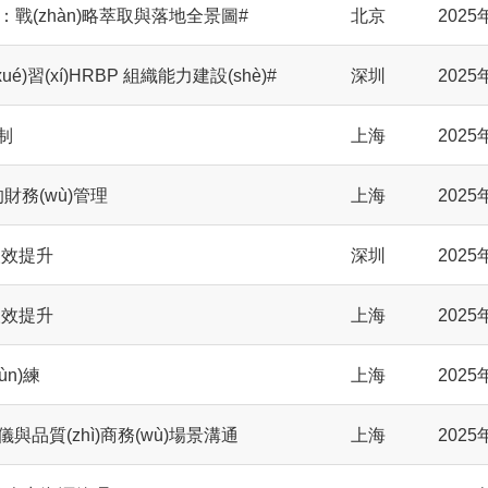
略：戰(zhàn)略萃取與落地全景圖#
北京
2025
ué)習(xí)HRBP 組織能力建設(shè)#
深圳
2025
制
上海
2025
理的財務(wù)管理
上海
2025
人效提升
深圳
2025
人效提升
上海
2025
n)練
上海
2025
禮儀與品質(zhì)商務(wù)場景溝通
上海
2025