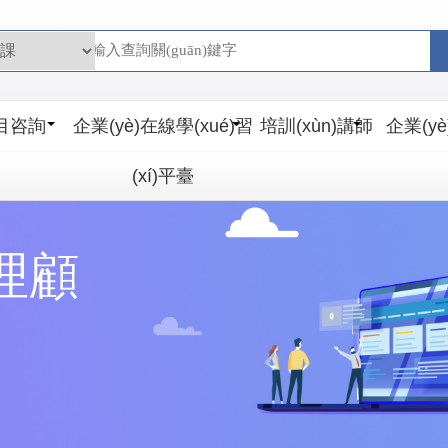
荡少妇无码_国产成人久久综合电影
目咨詢
企業(yè)在線學(xué)習
培訓(xùn)講師
企業(y
(xí)平臺
理顧