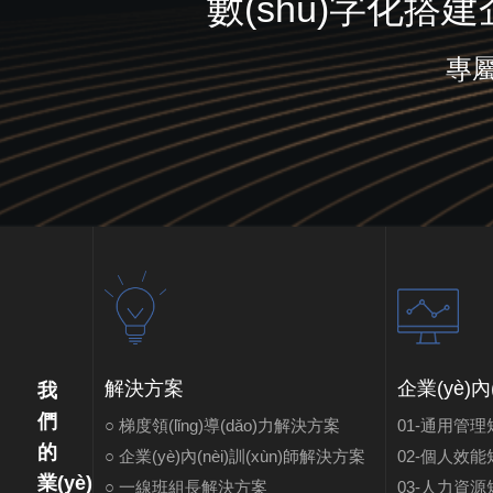
數(shù)字化搭建企
專屬
解決方案
企業(yè)內(
我
們
○ 梯度領(lǐng)導(dǎo)力解決方案
01-通用管理短
的
○ 企業(yè)內(nèi)訓(xùn)師解決方案
02-個人效能短
業(yè)
○ 一線班組長解決方案
03-人力資源短