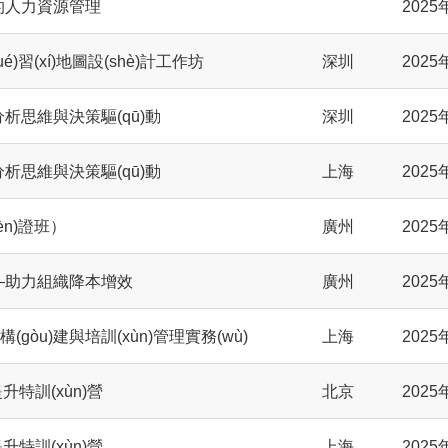
理的人力資源管理
2025
ué)習(xí)地圖設(shè)計工作坊
深圳
2025
分析思維與決策驅(qū)動
深圳
2025
分析思維與決策驅(qū)動
上海
2025
n)證班）
廣州
2025
——助力組織降本增效
廣州
2025
系構(gòu)建與培訓(xùn)管理實務(wù)
上海
2025
提升特訓(xùn)營
北京
2025
提升特訓(xùn)營
上海
2025