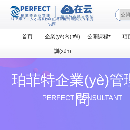
三级片国产小电影在线看_日韩放
線上線下：人才培養(yǎng)與智能制造解決方案提
供商
首頁
企業(yè)內(nèi)
公開課程
項
訓(xùn)
珀菲特企業(yè)管
問
PERFECT CONSULTANT