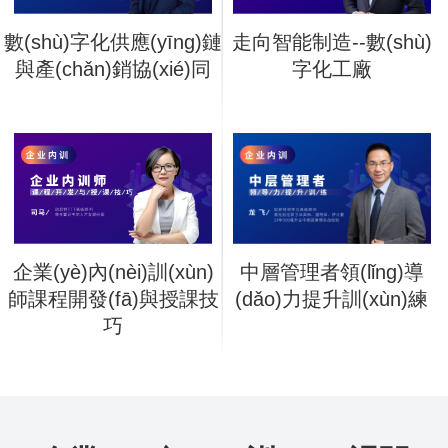
數(shù)字化供應(yīng)鏈
走向智能制造--數(shù)
與產(chǎn)銷協(xié)同
字化工廠
企業(yè)內(nèi)訓(xùn)
中層管理者領(lǐng)導
師課程開發(fā)與授課技
(dǎo)力提升訓(xùn)練
巧