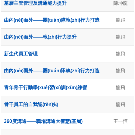
基層主管管理及溝通能力提升
陳坤龍
由內(nèi)而外——團(tuán)隊執(zhí)行力打造
龍飛
由內(nèi)而外——執(zhí)行力提升
龍飛
新生代員工管理
龍飛
由內(nèi)而外——團(tuán)隊執(zhí)行力打造
龍飛
青年骨干行動學(xué)習(xí)訓(xùn)練營
龍飛
骨干員工的自我認(rèn)知
龍飛
360度溝通——職場溝通大智慧(基層)
王一恒