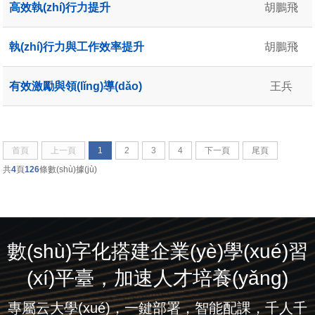
高效執(zhí)行力提升
胡鵬飛
執(zhí)行力與工作效率提升
胡鵬飛
有效激勵與領(lǐng)導(dǎo)
王兵
首頁
上一頁
1
2
3
4
下一頁
尾頁
共
4
頁
126
條數(shù)據(jù)
數(shù)字化搭建企業(yè)學(xué)習
(xí)平臺，加速人才培養(yǎng)
專屬云大學(xué)，一鍵部署，智能配課，千人千