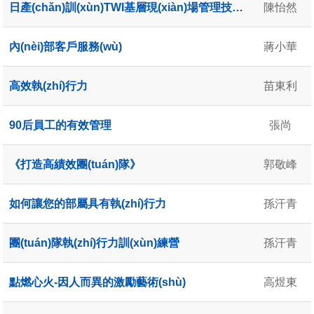
日產(chǎn)訓(xùn)TWI基層現(xiàn)場管理技能訓(xùn)練
陳怡然
內(nèi)部客戶服務(wù)
蔣小華
高效執(zhí)行力
苗東利
90后員工的有效管理
張尚
《打造高績效團(tuán)隊》
郭敬峰
如何讓您的部屬具有執(zhí)行力
孫汗青
團(tuán)隊執(zhí)行力訓(xùn)練營
孫汗青
點燃心火-因人而異的激勵藝術(shù)
高煜東