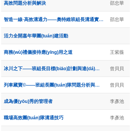
高效問題分析與解決
邵忠華
智造一線·高效溝通力——奧特維班組長溝通實戰(zhàn)賦能營
邵忠華
活力全開嘉年華團(tuán)建活動
商務(wù)禮儀接待應(yīng)用之道
王紫薇
冰川之下——班組長目標(biāo)計劃與達(dá)成（劇本式課堂）
曾貝貝
列車藏寶©——班組長團(tuán)隊問題分析與解決（劇本式課堂）
曾貝貝
成為優(yōu)秀的管理者
李彥池
職場高效團(tuán)隊溝通技巧
李彥池