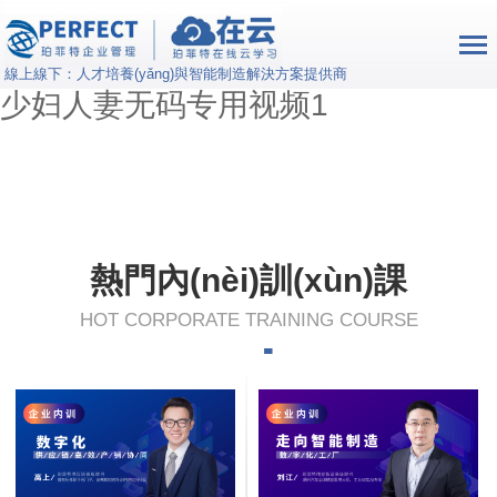
三级片国产小电影在线看_日韩放荡
少妇无码_国产成人久久综合电影_
線上線下：人才培養(yǎng)與智能制造解決方案提供商
少妇人妻无码专用视频1
熱門內(nèi)訓(xùn)課
HOT CORPORATE TRAINING COURSE