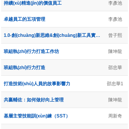
持續(xù)精進(jìn)的價值員工
李彥池
卓越員工的五項管理
李彥池
1.0-創(chuàng)新思維&創(chuàng)新工具實戰(zhàn)應(yīng)用-曾子熙（2天）
曾子熙
班組執(zhí)行力打造工作坊
陳坤龍
班組執(zhí)行力打造
邵忠華
打造技術(shù)人員的故事影響力
邵忠華1
共贏輔佐：如何做好向上管理
陳坤龍
基層主管技能訓(xùn)練（SST）
周新奇