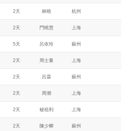
2天
林曉
杭州
2天
門曉慧
上海
5天
呂依玲
蘇州
2天
周士量
上海
2天
呂霖
蘇州
2天
周潮
上海
2天
秘祖利
上海
2天
陳少卿
蘇州