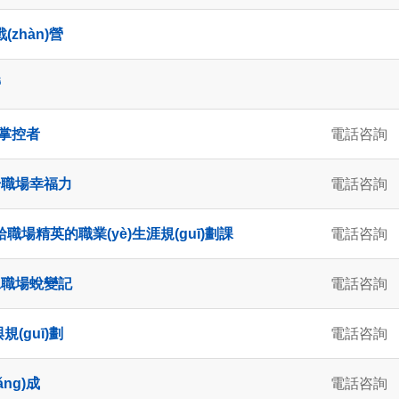
(zhàn)營
營
的掌控者
電話咨詢
升職場幸福力
電話咨詢
給職場精英的職業(yè)生涯規(guī)劃課
電話咨詢
工職場蛻變記
電話咨詢
規(guī)劃
電話咨詢
ng)成
電話咨詢