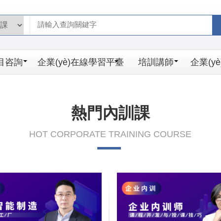
荡少妇无码_国产成人久久综合电影
目咨詢
企業(yè)在線學習平臺
培訓講師
企業(y
熱門內訓課
HOT CORPORATE TRAINING COURSE