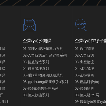
企業(yè)公開課
企業(yè)在線平
訓課
01-管理才能及領導力系列
01-通用管理
訓課
02-人力資源及行政管理系列
02-人力資源
訓課
03-精益智造系列
03-生產物流
訓課
04-質量管理系列
04-財稅管理
訓課
05-采購和物流供應鏈系列
05-互聯電商
訓課
06-創(chuàng)新研發(fā)系列
06-產品研發(fā)
訓課
07-營銷&銷售管理系列
07-營銷銷售
訓課
08-個人效能系列
08-個人發(fā)展
短期內訓課
09-職業(yè)素養(yǎn