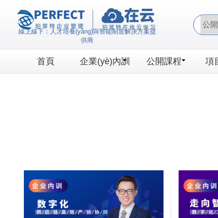
三级片国产小电影在线看_日韩放
線上線下：人才培養(yǎng)與智能制造解決方案提
供商
首頁
企業(yè)內訓
公開課程
項