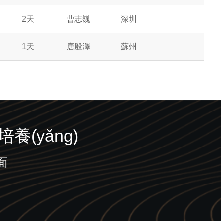
2天
曹志巍
深圳
1天
唐殷澤
蘇州
(yǎng)
面