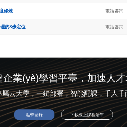
六度修煉
電話咨詢
理的8步定位
電話咨詢
企業(yè)學習平臺，加速人才培養
專屬云大學，一鍵部署，智能配課，千人千
點擊登錄
下載線上課程清單