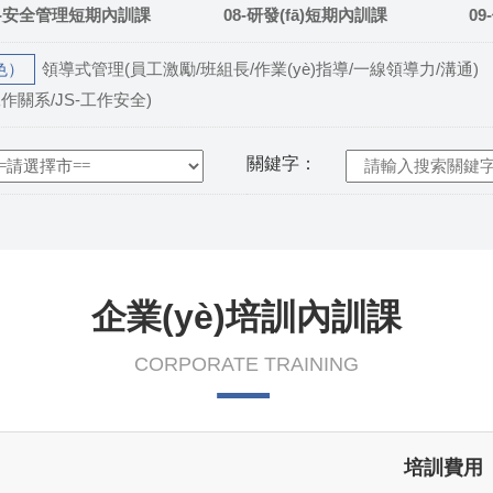
7-安全管理短期內訓課
08-研發(fā)短期內訓課
0
色）
領導式管理(員工激勵/班組長/作業(yè)指導/一線領導力/溝通)
-工作關系/JS-工作安全)
關鍵字：
企業(yè)培訓內訓課
CORPORATE TRAINING
培訓費用