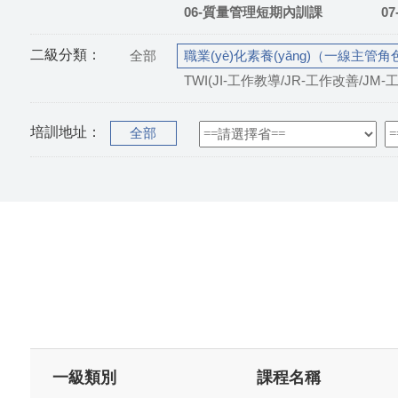
06-質量管理短期內訓課
0
二級分類：
全部
職業(yè)化素養(yǎng)（一線主管角
TWI(JI-工作教導/JR-工作改善/JM
培訓地址：
全部
一級類別
課程名稱