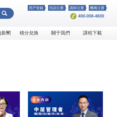
_少妇人妻无码专用视频1
用戶登錄
培訓注冊
講師注冊
機構注冊
400-008-4600
è)新聞
積分兌換
關于我們
課程下載